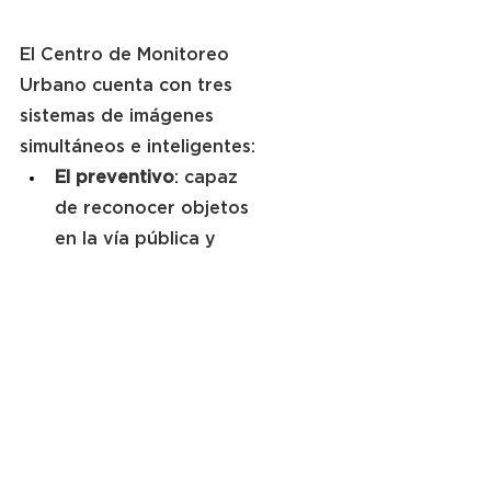
El Centro de Monitoreo 
Urbano cuenta con tres 
sistemas de imágenes 
simultáneos e inteligentes:
El preventivo
: capaz 
de reconocer objetos 
en la vía pública y 
predecir que un auto 
en contramano se 
convierta en un auto 
que se da a la fuga.
Reconocimiento facial
: 
está destinado a la 
detección, 
verificación, 