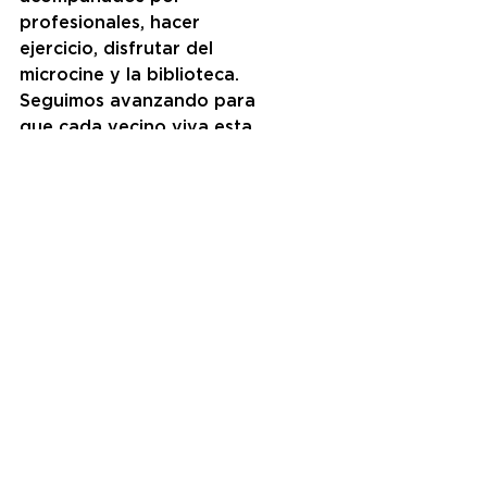
profesionales, hacer 
ejercicio, disfrutar del 
microcine y la biblioteca. 
Seguimos avanzando para 
que cada vecino viva esta 
etapa en las mejores 
condiciones.
Comments
Write a comment...