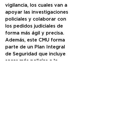
vigilancia, los cuales van a 
apoyar las investigaciones 
policiales y colaborar con 
los pedidos judiciales de 
forma más ágil y precisa. 
Además, este CMU forma 
parte de un Plan Integral 
de Seguridad que incluye 
sacar más policías a la 
calle y busca la 
incorporación de más 
tecnología.
Para finalizar, el Ministro 
de Gobierno, manifestó: 
“
Nos comprometemos a 
seguir generando 
espacios de diálogos e 