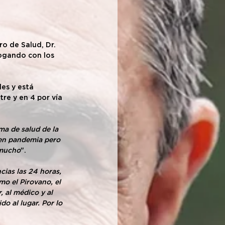
o de Salud, Dr. 
logando con los 
es y está 
re y en 4 por vía 
a de salud de la 
en pandemia pero 
 mucho
".
ias las 24 horas, 
o el Pirovano, el 
 al médico y al 
o al lugar. Por lo 