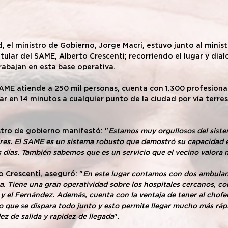
 el ministro de Gobierno, Jorge Macri, estuvo junto al ministr
itular del SAME, Alberto Crescenti; recorriendo el lugar y dia
rabajan en esta base operativa.
SAME atiende a 250 mil personas, cuenta con 1.300 profesional
r en 14 minutos a cualquier punto de la ciudad por vía terrest
istro de gobierno manifestó: "
Estamos muy orgullosos del sistem
res. El SAME es un sistema robusto que demostró su capacidad 
s días. También sabemos que es un servicio que el vecino valora
o Crescenti, aseguró: "
En este lugar contamos con dos ambulanc
 Tiene una gran operatividad sobre los hospitales cercanos, com
y el Fernández. Además, cuenta con la ventaja de tener al chofer,
o que se dispara todo junto y esto permite llegar mucho más rápid
ez de salida y rapidez de llegada
".