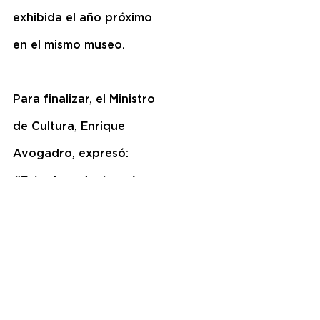
exhibida el año próximo 
en el mismo museo.
Para finalizar, el Ministro 
de Cultura, Enrique 
Avogadro, expresó: 
“Estuvimos junto a Jorge 
en su atelier, donde 
pudimos ver la alucinante 
variedad de sus obras. Sus 
pinturas flúo y 
tridimensionales, y sus 