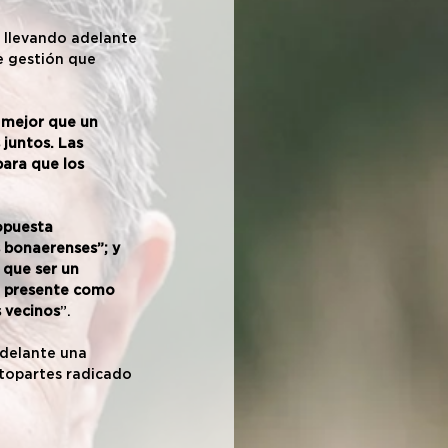
 llevando adelante 
e gestión que 
 mejor que un 
 juntos. Las 
ara que los 
opuesta 
 bonaerenses”; y 
que ser un 
é presente como 
 vecinos
”.
delante una 
utopartes radicado 