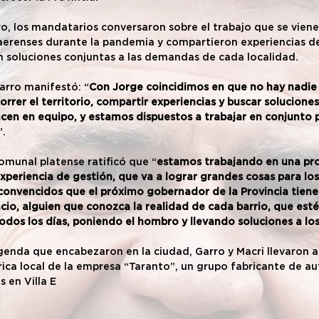
o, los mandatarios conversaron sobre el trabajo que se viene
naerenses durante la pandemia y compartieron experiencias d
 soluciones conjuntas a las demandas de cada localidad.
arro manifestó: “
Con Jorge coincidimos en que no hay nadie
rrer el territorio, compartir experiencias y buscar soluciones
cen en equipo, y estamos dispuestos a trabajar en conjunto p
”.
omunal platense ratificó que “
estamos trabajando en una pr
xperiencia de gestión, que va a lograr grandes cosas para los
onvencidos que el próximo gobernador de la Provincia tiene 
cio, alguien que conozca la realidad de cada barrio, que est
dos los días, poniendo el hombro y llevando soluciones a los
enda que encabezaron en la ciudad, Garro y Macri llevaron a
brica local de la empresa “Taranto”, un grupo fabricante de a
 en Villa E