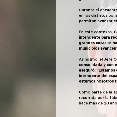
Durante el encuentr
en los distritos bo
permitan avanzar en
En este contexto, G
intendente para reco
grandes cosas se ha
municipios avancen
Asimismo, el Jefe C
consolidada y con e
aseguró: “Estamos c
intendente del espa
estamos nosotros to
Como parte de la ag
recorrida por la fá
hace más de 20 años