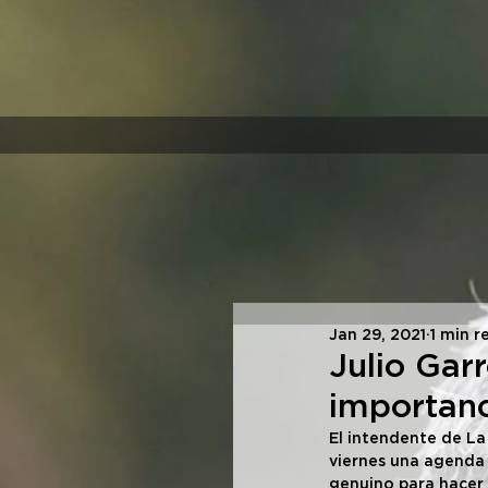
Jan 29, 2021
1 min r
Julio Gar
importanc
El intendente de La 
viernes una agenda 
genuino para hacer c