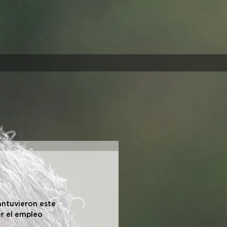
a
antuvieron este 
r el empleo 