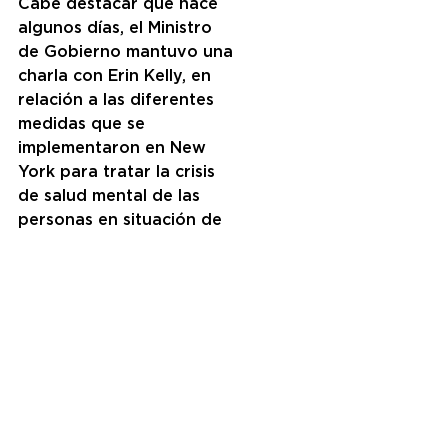
Cabe destacar que hace 
algunos días, el Ministro 
de Gobierno mantuvo una 
charla con Erin Kelly, en 
relación a las diferentes 
medidas que se 
implementaron en New 
York para tratar la crisis 
de salud mental de las 
personas en situación de 
calle.
Este centro de salud 
mental tiene un total 
aproximado de entre 250 
y 300 pacientes entre los 
fijos en el hospital de día y 
ambulatorios. Allí, además 
de recibir todos los 