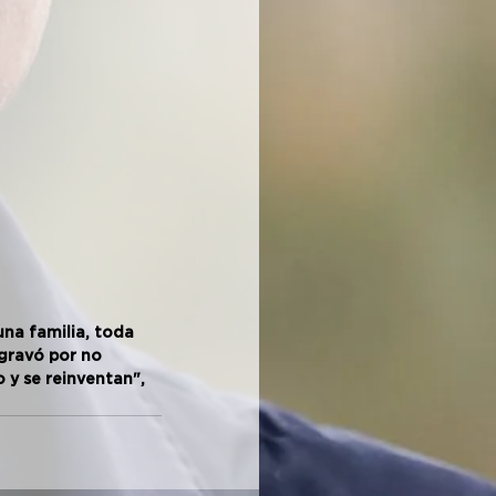
una familia, toda 
gravó por no 
o y se reinventan",