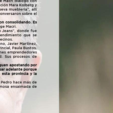
e Macri dialogó con 
cción Mara Kolberg y 
va mueblería”, allí 
conversaron sobre el 
n consolidando. Es 
ge Macri.
u Jeans”, donde fue 
endimiento que se 
ecinos.
o, Javier Martínez, 
ncial, Paula Bustos. 
nes emprendedores 
. Sus procesos de 
iguen apostando por 
nuar adelante porque 
sta provincia y la 
n Pedro hace más de 
amosa ensaimada de 