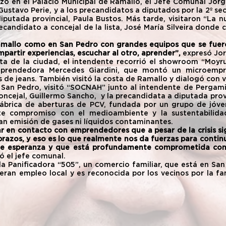
ó en el Palacio Municipal de Ramallo, el Jefe Comunal Jorg
Gustavo Perie, y a los precandidatos a diputados por la 2º se
iputada provincial, Paula Bustos. Más tarde, visitaron “La nue
ecandidato a concejal de la lista, José María Silveira donde 
mallo como en San Pedro con grandes equipos que se fuero
artir experiencias, escuchar al otro, aprender”,
 expresó Jor
isita de la ciudad, el intendente recorrió el showroom “Moyr
mprendedora Mercedes Giardini, que montó un microempr
s de jeans. También visitó la costa de Ramallo y dialogó con v
 San Pedro, visitó “SOCNAH” junto al intendente de Pergamin
ncejal, Guillermo Sancho,  y la precandidata a diputada provi
ábrica de aberturas de PCV, fundada por un grupo de jóve
te compromiso con el medioambiente y la sustentabilidad
n emisión de gases ni líquidos contaminantes.
r en contacto con emprendedores que a pesar de la crisis s
s brazos, y eso es lo que realmente nos da fuerzas para conti
e esperanza y que está profundamente comprometida con e
ó el jefe comunal.
la Panificadora “505”, un comercio familiar, que está en Sa
eran empleo local y es reconocida por los vecinos por la f