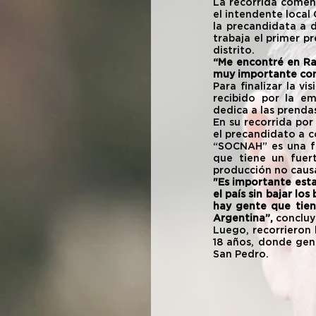
La recorrida comenz
el intendente local 
la precandidata a d
trabaja el primer pr
distrito.
“Me encontré en Ra
muy importante comp
Para finalizar la v
recibido por la e
dedica a las prenda
En su recorrida por
el precandidato a co
“SOCNAH” es una f
que tiene un fuer
producción no causa
"Es importante esta
el país sin bajar lo
hay gente que tien
Argentina”,
 concluy
Luego, recorrieron 
18 años, donde gen
San Pedro.