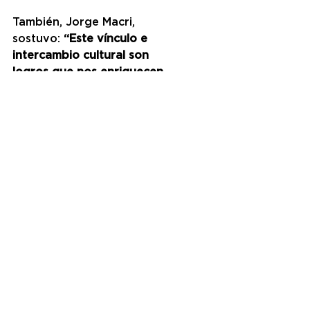
También, Jorge Macri, 
sostuvo: 
“Este vínculo e 
intercambio cultural son 
logros que nos enriquecen 
y debemos cuidar, porque 
son parte fundamental del 
futuro que queremos: uno 
donde todos seamos más 
tolerantes, capaces de 
respetarnos en nuestras 
diferencias y de tomarlas 
como puentes para seguir 
creciendo”.
El Festival de la Luna, en 
China, es la segunda fiesta 
más importante después 
del Año Nuevo Chino. Es 