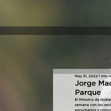
May 31, 2022
1 min 
Jorge Macr
Parque
El Ministro de Gobi
semana con los veci
escucharlos y conoc