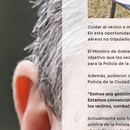
Cuidar al vecino e i
En esta oportunidad
aéreos no tripulad
El Ministro de Gobie
objetivo que los ve
para la Policía de l
Además, pudieron co
Policía de la Ciuda
“Somos una gestión 
Estamos convencidos
los vecinos, combati
Actualmente solo ha
pública de la Policí