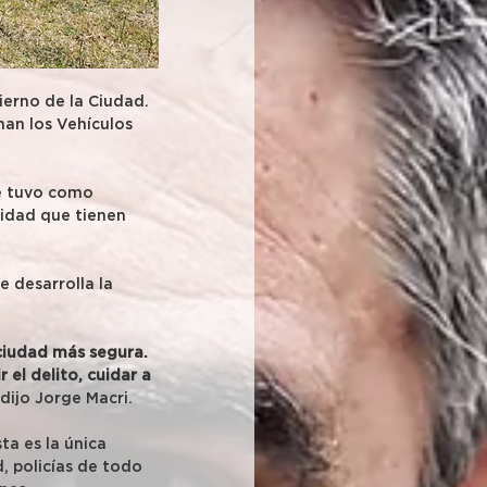
ierno de la Ciudad. 
an los Vehículos 
ue tuvo como 
lidad que tienen 
 desarrolla la 
ciudad más segura. 
el delito, cuidar a 
 dijo Jorge Macri.
a es la única 
, policías de todo 