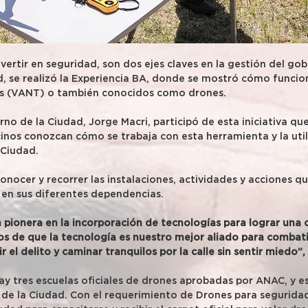
nvertir en seguridad, son dos ejes claves en la gestión del gob
, se realizó la Experiencia BA, donde se mostró cómo funcion
os (VANT) o también conocidos como drones.
rno de la Ciudad, Jorge Macri, participó de esta iniciativa q
cinos conozcan cómo se trabaja con esta herramienta y la uti
a Ciudad.
nocer y recorrer las instalaciones, actividades y acciones que
d en sus diferentes dependencias.
pionera en la incorporación de tecnologías para lograr una 
 de que la tecnología es nuestro mejor aliado para combatir 
r el delito y caminar tranquilos por la calle sin sentir miedo”,
y tres escuelas oficiales de drones aprobadas por ANAC, y est
a de la Ciudad. Con el requerimiento de Drones para seguridad