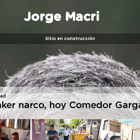
Jorge Macri
Sitio en construcción
ead
ker narco, hoy Comedor Garga