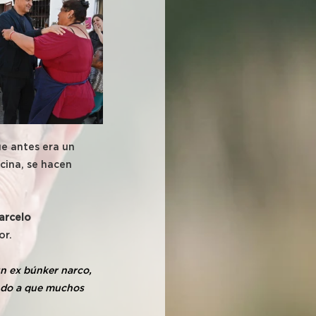
e antes era un 
cina, se hacen 
arcelo 
or.
n ex búnker narco, 
ando a que muchos 