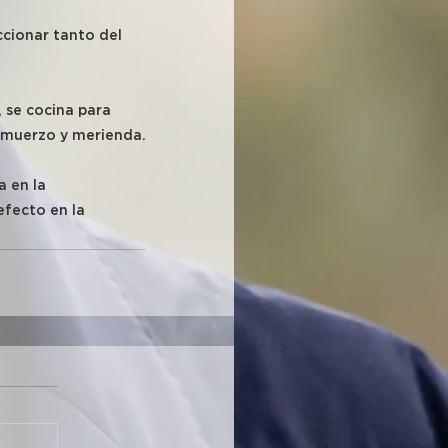
cionar tanto del 
 se cocina para 
lmuerzo y merienda.
 en la 
fecto en la 