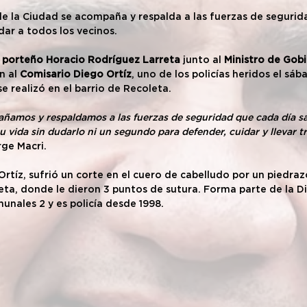
e la Ciudad se acompaña y respalda a las fuerzas de segurida
dar a todos los vecinos.
 porteño Horacio Rodríguez Larreta
 junto al 
Ministro de Gobi
n al 
Comisario Diego Ortíz
, uno de los policías heridos el sáb
e realizó en el barrio de Recoleta.
ñamos y respaldamos a las fuerzas de seguridad que cada día sale
 vida sin dudarlo ni un segundo para defender, cuidar y llevar t
rge Macri.
rtíz, sufrió un corte en el cuero de cabelludo por un piedraz
eta, donde le dieron 3 puntos de sutura. Forma parte de la Di
unales 2 y es policía desde 1998.