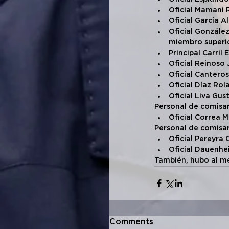
Oficial Mamani 
Oficial García A
Oficial Gonzále
miembro superi
Principal Carril
Oficial Reinoso 
Oficial Canteros
Oficial Díaz Rol
Oficial Liva Gu
Personal de comisar
Oficial Correa M
Personal de comisari
Oficial Pereyra 
Oficial Dauenhei
También, hubo al me
Comments