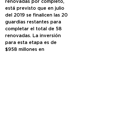
renovadas por completo, 
está previsto que en julio 
del 2019 se finalicen las 20 
guardias restantes para 
completar el total de 58 
renovadas. La inversión 
para esta etapa es de 
$958 millones en 
infraestructura edilicia y 
$50 millones en 
equipamiento y mobiliario.
En la Red de Salud AMBA, 
la Provincia invirtió en 
2018 $1.025 millones en 
obras de infraestructura, 
informatización, 
mejoramiento y 
adecuación en el primer 