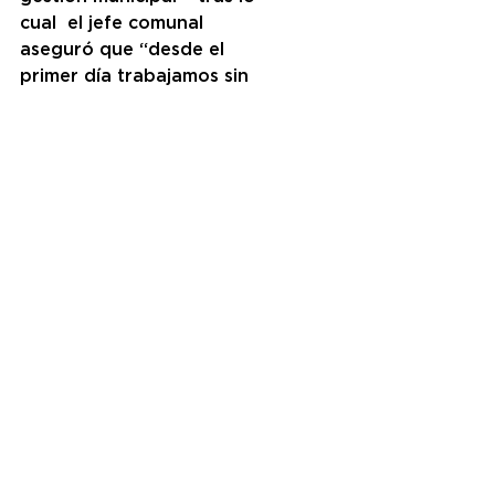
cual  el jefe comunal 
aseguró que “desde el 
primer día trabajamos sin 
descanso para generar 
políticas públicas que 
acerquen al vecino con la 
tecnología”. También se 
refirió al avance 
tecnológico como una 
oportunidad que tienen 
los gobiernos locales para 
achicar la brecha digital 
en sus comunidades, por 
ejemplo, a partir de la 
generación de nuevos 
empleos y oficios.
Laura Borsato, 