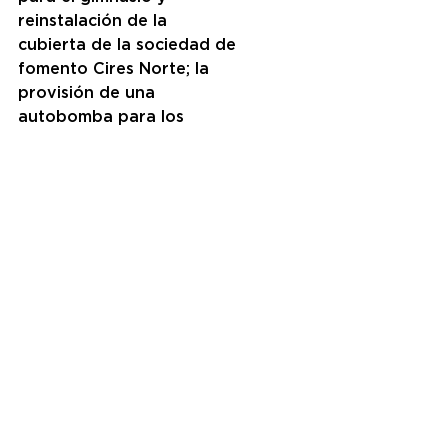
reinstalación de la 
cubierta de la sociedad de 
fomento Cires Norte; la 
provisión de una 
autobomba para los 
Bomberos Voluntarios de 
Villa Martelli; la 
construcción de un salón 
de usos múltiples para el 
jardín municipal Nº5 de 
Florida Oeste; la compra 
de equipamiento para el 
centro de jubilados 
Gracias a la Vida; la 
colocación de cestos 
papeleros sobre la 
Avenida Maipú entre las 
calles Roma y Paraná; y la 