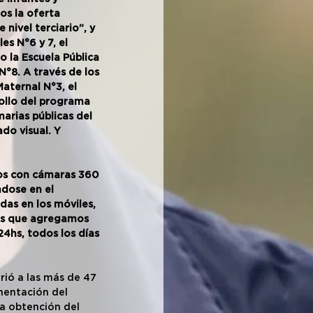
s la oferta 
nivel terciario”, y 
es N°6 y 7, el 
 la Escuela Pública 
N°8. A través de los 
aternal N°3, el 
rollo del programa 
arias públicas del 
do visual. Y 
os con cámaras 360 
ndose en el 
das en los móviles, 
es que agregamos 
24hs, todos los días 
rió a las más de 47 
ementación del 
la obtención del 