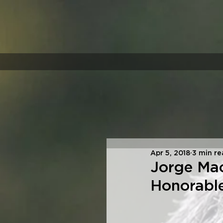
Apr 5, 2018
3 min r
Jorge Macr
Honorable