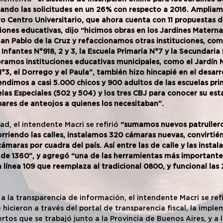
ndo las solicitudes en un 26% con respecto a 2016. Ampliamo
 Centro Universitario, que ahora cuenta con 11 propuestas de 
iones educativas, dijo “hicimos obras en los Jardines Maternal
San Pablo de la Cruz y refaccionamos otras instituciones, como
 Infantes N°918, 2 y 3, la Escuela Primaria N°7 y la Secundaria 
amos instituciones educativas municipales, como el Jardín M
°3, el Dorrego y el Paula”, también hizo hincapié en el desar
ndimos a casi 5.000 chicos y 900 adultos de las escuelas prim
las Especiales (502 y 504) y los tres CBJ para conocer su esta
res de anteojos a quienes los necesitaban”. 
d, el intendente Macri se refirió 
“sumamos nuevos patruller
orriendo las calles, instalamos 320 cámaras nuevas, convirtié
maras por cuadra del país. Así entre las de calle y las instala
l de 1360”, y agregó “una de las herramientas más important
 línea 109 que reemplaza al tradicional 0800, y funcional las 
a la transparencia de información, el intendente Macri se refi
 hicieron a través del portal de transparencia fiscal, la impl
rtos que se trabajó junto a la Provincia de Buenos Aires, y a 