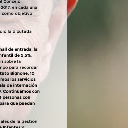
el Concejo 
 2017, en cada una 
e como objetivo 
dió la diputada 
ll de entrada, la 
fantil de 5,5%, 
i sobre la 
mpo para recordar 
ituto Bignone, 10 
os los servicios 
ala de internación 
ay. Continuamos con 
 3 personas con 
 para que puedan 
les de la gestión 
e Infantes y 