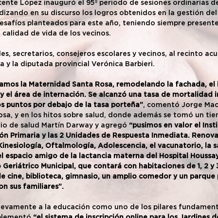
cente López inauguró el 95º periodo de sesiones ordinarias d
dizando en su discurso los logros obtenidos en la gestión del
 desafíos planteados para este año, teniendo siempre present
 calidad de vida de los vecinos.
s, secretarios, consejeros escolares y vecinos, al recinto acu
la y la diputada provincial Verónica Barbieri. 
mos la Maternidad Santa Rosa, remodelando la fachada, el ha
y el área de internación. Se alcanzó una tasa de mortalidad in
os puntos por debajo de la tasa porteña”
, comentó Jorge Macr
sa, y en los hitos sobre salud, donde además se tomó un tie
ario de salud Martín Darway y agregó 
“pusimos en valor el Inst
n Primaria y las 2 Unidades de Respuesta Inmediata. Renovam
inesiología, Oftalmología, Adolescencia, el vacunatorio, la s
el espacio amigo de la lactancia materna del Hospital Houss
 Geriátrico Municipal, que contará con habitaciones de 1, 2 y
de cine, biblioteca, gimnasio, un amplio comedor y un parque
n sus familiares”.
uevamente a la educación como uno de los pilares fundamenta
plementó 
“el sistema de inscripción online para los Jardines d