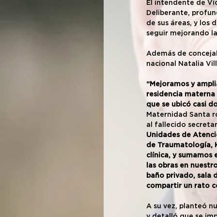
El intendente de Vi
Deliberante, profun
de sus áreas, y los
seguir mejorando la
Además de concejale
nacional Natalia Vil
“Mejoramos y amplia
residencia materna 
que se ubicó casi d
Maternidad Santa ro
al fallecido secret
Unidades de Atenció
de Traumatología, K
clínica, y sumamos 
las obras en nuestro
baño privado, sala 
compartir un rato co
A su vez, planteó n
y detalló que se im