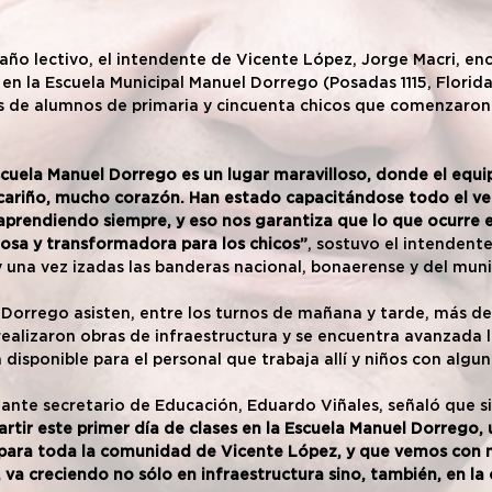
 año lectivo, el intendente de Vicente López, Jorge Macri, en
 en la Escuela Municipal Manuel Dorrego (Posadas 1115, Florida
s de alumnos de primaria y cincuenta chicos que comenzaron 
cuela Manuel Dorrego es un lugar maravilloso, donde el equ
cariño, mucho corazón. Han estado capacitándose todo el ver
aprendiendo siempre, y eso nos garantiza que lo que ocurre e
losa y transformadora para los chicos”
, sostuvo el intendente
y una vez izadas las banderas nacional, bonaerense y del muni
 Dorrego asisten, entre los turnos de mañana y tarde, más de
ealizaron obras de infraestructura y se encuentra avanzada la
disponible para el personal que trabaja allí y niños con algu
mante secretario de Educación, Eduardo Viñales, señaló que si
rtir este primer día de clases en la Escuela Manuel Dorrego, 
para toda la comunidad de Vicente López, y que vemos con 
 va creciendo no sólo en infraestructura sino, también, en la 