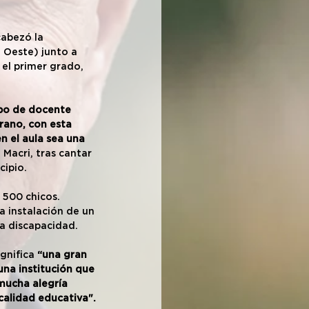
cabezó la 
 Oeste) junto a 
el primer grado, 
ipo de docente 
ano, con esta 
n el aula sea una 
 Macri, tras cantar 
cipio.
 500 chicos. 
 instalación de un 
na discapacidad.
gnifica 
“una gran 
una institución que 
mucha alegría 
calidad educativa".