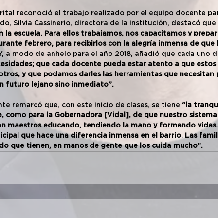
strital reconoció el trabajo realizado por el equipo docente par
ido, Silvia Cassinerio, directora de la institución, destacó que 
en la escuela. Para ellos trabajamos, nos capacitamos y prepa
urante febrero, para recibirlos con la alegría inmensa de que
 Y, a modo de anhelo para el año 2018, añadió que cada uno de
esidades; que cada docente pueda estar atento a que estos 
otros, y que podamos darles las herramientas que necesitan 
futuro lejano sino inmediato”. 
te remarcó que, con este inicio de clases, se tiene
 “la tranqu
, como para la Gobernadora [Vidal], de que nuestro sistema 
con maestros educando, tendiendo la mano y formando vidas. 
icipal que hace una diferencia inmensa en el barrio. Las famil
ndo que tienen, en manos de gente que los cuida mucho”.