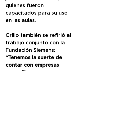
quienes fueron 
capacitados para su uso 
en las aulas.
Grillo también se refirió al 
trabajo conjunto con la 
Fundación Siemens: 
“Tenemos la suerte de 
contar con empresas 
como Siemens que 
siempre piensan en 
aportar nuevas ideas".
El programa Comics de 
Siemens continuará en 
2018 y se extenderá a más 
escuelas del distrito, con 
el objetivo de continuar 