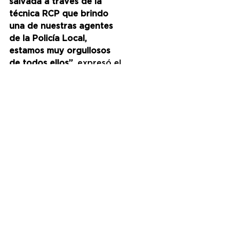
salvada a través de la 
técnica RCP que brindo 
una de nuestras agentes 
de la Policía Local, 
estamos muy orgullosos 
de todos ellos”
, expresó el 
Subsecretario de 
Seguridad de Vicente 
López, Martín Gasulla.
Al finalizar, el Intendente 
Macri señaló 
“El trabajo en 
equipo es muy importante 
para llegar al objetivo de 
brindar máxima seguridad. 
Hay muchas áreas como 
investigaciones, 
narcotráfico, fuerzas 
especiales y de élite, 