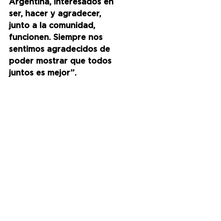
Argentina, interesados en 
ser, hacer y agradecer, 
junto a la comunidad, 
funcionen. Siempre nos 
sentimos agradecidos de 
poder mostrar que todos 
juntos es mejor”.
A su vez, el jefe comunal 
hizo hincapié en que, 
desde el municipio, creen 
mucho en esto de 
“poner 
lindo el barrio, pero 
haciéndolo con su 
comunidad barrio, que 
ellos mismos sean los que 
lo hagan”. 
Muchos de los 
artistas presentes, como 
Mayk o Mónica López, han 