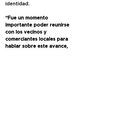
identidad.
“Fue un momento 
importante poder reunirse 
con los vecinos y 
comerciantes locales para 
hablar sobre este avance, 
ellos están muy 
entusiasmados como 
nosotros por lo que será 
una gran puesta en valor 
del lugar”
, detalló el 
Intendente.
Por último, se incluirá la 
remoción de cartelería 
fuera de normativa a fin 
de despejar las visuales y 
mejorar la estética, se 