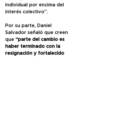
individual por encima del 
interés colectivo”.
Por su parte, Daniel 
Salvador señaló que creen 
que
 “parte del cambio es 
haber terminado con la 
resignación y fortalecido 
una esperanza muy 
grande”
. A su vez, celebró 
el haber podido crear 
“listas que son muy 
representativas, en las 
que están participando 
todos los espacios que 
conformamos Cambiemos, 
y estamos muy orgullosos 
de la manera en que se 