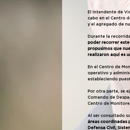
El Intendente de Vic
cabo en el Centro d
y el agregado de n
Durante la recorrida
poder recorrer est
propusimos que nuest
realizaron aquí es u
En el Centro de Mon
operativo y administ
estableciendo puest
Por otra parte, se e
Comando de Despach
Centro de Monitore
Al ser consultado so
áreas coordinadas p
Defensa Civil, Siste