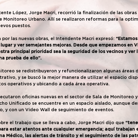
ente López, Jorge Macri, recorrió la finalización de las obras 
e Monitoreo Urbano. Allí se realizaron reformas para la optim
uevos puestos.
 por las nuevas obras, el Intendente Macri expresó: 
“Estamos 
e lugar y ver semejantes mejoras. Desde que empezamos en V
ra principal prioridad sea la seguridad de los vecinos y ver 
na prueba de ello”.
itoreo se redistribuyeron y refuncionalizaron algunas áreas d
rativo, y se buscó la mejor manera de utilizar el espacio disp
os operativos y ubicando a cada área operativa.
jecutaron oficinas nuevas en el sector de Sala de Monitoreo y
o Unificado se encuentre en un espacio aislado, aunque den
o, y con un Video Wall de seguimiento de eventos.
bre el trabajo que se lleva a cabo, Jorge Macri dijo que
 “ten
ara estar atentos ante cualquier emergencia; aquí trabajan 
ma Médico, las alertas de tránsito y el seguimiento de las patru