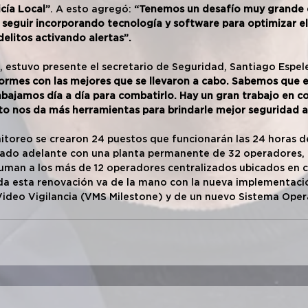
cía Local”
. A esto agregó: 
“Tenemos un desafío muy grande e
seguir incorporando tecnología y software para optimizar e
delitos activando alertas”.
, estuvo presente el secretario de Seguridad, Santiago Espele
mes con las mejores que se llevaron a cabo. Sabemos que el
rabajamos día a día para combatirlo. Hay un gran trabajo en c
sto nos da más herramientas para brindarle mejor seguridad a 
itoreo se crearon 24 puestos que funcionarán las 24 horas del
evado adelante con una planta permanente de 32 operadores, 
uman a los más de 12 operadores centralizados ubicados en c
a esta renovación va de la mano con la nueva implementació
ideo Vigilancia (VMS Milestone) y de un nuevo Sistema Oper