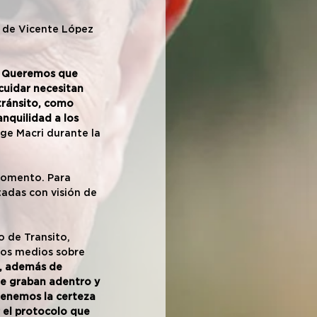
e de Vicente López 
.
. Queremos que 
cuidar necesitan 
tránsito, como 
nquilidad a los 
ge Macri durante la 
momento. Para 
adas con visión de 
 de Transito, 
los medios sobre 
a, además de 
e graban adentro y 
tenemos la certeza 
 el protocolo que 