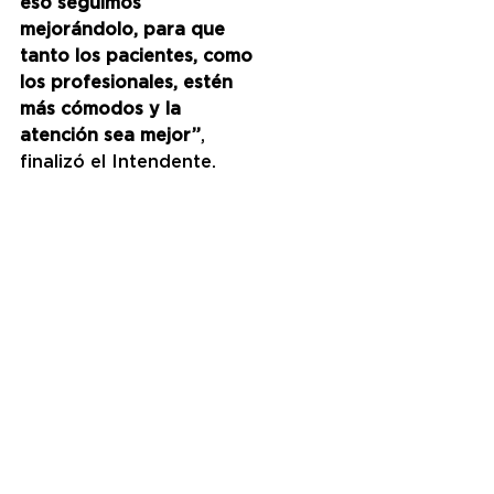
eso seguimos 
mejorándolo, para que 
tanto los pacientes, como 
los profesionales, estén 
más cómodos y la 
atención sea mejor”
, 
finalizó el Intendente.
La remodelación del 
Servicio de Traumatología 
y Ortopedia, incluyó la 
puesta en valor de la sala 
de yesos y de 11 
consultorios equipados 
con mobiliario nuevo; la 
construcción de una 
nueva sala de estar para 
los médicos y de dos 
sanitarios; mientras que en 