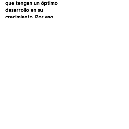
que tengan un óptimo 
desarrollo en su 
crecimiento. Por eso, 
muchos padres buscan 
anotar a sus hijos en estas 
instituciones, porque 
saben que están en 
buenas manos”
.
Y agregó 
“El que quiere 
enseñar nunca tiene que 
perder la pasión por 
aprender, y por suerte 
nuestros docentes 
municipales tienen ganas 
ganar de seguir 
aprendiendo 
constantemente, y eso 
ayuda a enseñar y educar 