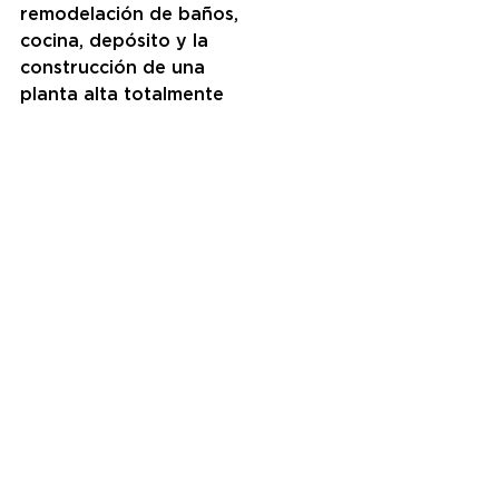
remodelación de baños, 
cocina, depósito y la 
construcción de una 
planta alta totalmente 
nueva en el comedor del 
Barrio Habana, en el jardín 
de infantes se remodelará 
la planta baja, se 
reubicará la cocina y los 
depósitos existentes para 
la realización de un SUM 
comedor con  mayores 
dimensiones. También se 
repararán las aulas, áreas 
administrativas y se 
construirá una nueva sala.
La ejecución, control y 
seguimiento de las obras 