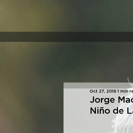
Oct 27, 2016
1 min r
Jorge Macr
Niño de L