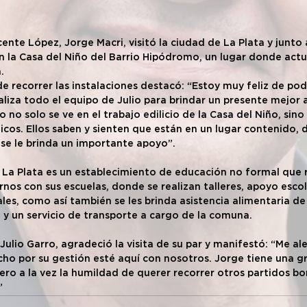
ente López, Jorge Macri, visitó la ciudad de La Plata y junto a
ron la Casa del Niño del Barrio Hipódromo, un lugar donde act
.
e recorrer las instalaciones destacó: “Estoy muy feliz de pode
liza todo el equipo de Julio para brindar un presente mejor a
o no solo se ve en el trabajo edilicio de la Casa del Niño, sino 
icos. Ellos saben y sienten que están en un lugar contenido, 
se le brinda un importante apoyo”.
 La Plata es un establecimiento de educación no formal que r
nos con sus escuelas, donde se realizan talleres, apoyo escol
ales, como así también se les brinda asistencia alimentaria d
y un servicio de transporte a cargo de la comuna.
 Julio Garro, agradeció la visita de su par y manifestó: “Me a
ho por su gestión esté aquí con nosotros. Jorge tiene una gr
ro a la vez la humildad de querer recorrer otros partidos b
”