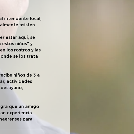
l intendente local, 
ualmente asisten 
r estar aquí, sé 
 estos niños” y 
en los rostros y las 
donde se los trata 
ecibe niños de 3 a 
ar, actividades 
e desayuno, 
legra que un amigo 
an experiencia 
onaerenses para 