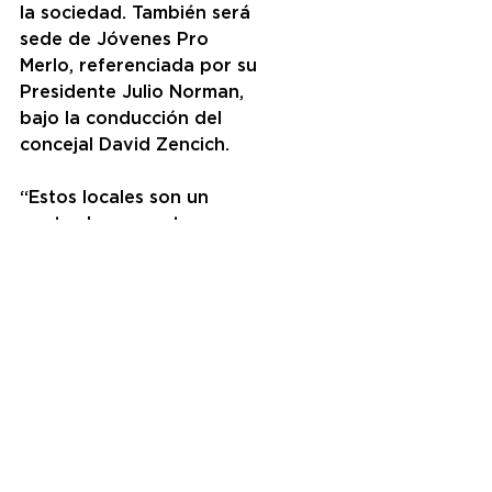
la sociedad. También será 
sede de Jóvenes Pro 
Merlo, referenciada por su 
Presidente Julio Norman, 
bajo la conducción del 
concejal David Zencich.
“Estos locales son un 
punto de encuentro para 
los vecinos. Ellos se 
acercan acá para pedir 
ayuda, para estar en 
contacto y para tratar de 
solucionar problemas. En 
este lugar podemos soñar 
que le podemos cambiar 
la vida a alguien” dijo 
Macri en referencia a la 
apertura del local, y 