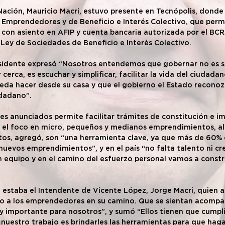
 Nación, Mauricio Macri, estuvo presente en Tecnópolis, donde
 Emprendedores y de Beneficio e Interés Colectivo, que permi
 con asiento en AFIP y cuenta bancaria autorizada por el B
Ley de Sociedades de Beneficio e Interés Colectivo.
residente expresó “Nosotros entendemos que gobernar no es só
cerca, es escuchar y simplificar, facilitar la vida del ciudad
ueda hacer desde su casa y que el gobierno el Estado reconozc
dadano”.
es anunciados permite facilitar trámites de constitución e im
 el foco en micro, pequeños y medianos emprendimientos, al
os, agregó, son “una herramienta clave, ya que más de 60% 
uevos emprendimientos”, y en el país “no falta talento ni cre
en equipo y en el camino del esfuerzo personal vamos a constru
, estaba el Intendente de Vicente López, Jorge Macri, quien
 a los emprendedores en su camino. Que se sientan acompa
y importante para nosotros”, y sumó “Ellos tienen que cumplir
 nuestro trabajo es brindarles las herramientas para que haga