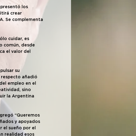
 presentó los 
tirá crear 
CRA. Se complementa 
lo cuidar, es 
ano común, desde 
a el valor del 
pulsar su 
 respecto añadió 
del empleo en el 
atividad, sino 
ir la Argentina 
 agregó “Queremos 
ñados y apoyados 
 el sueño por el 
n realidad esos 