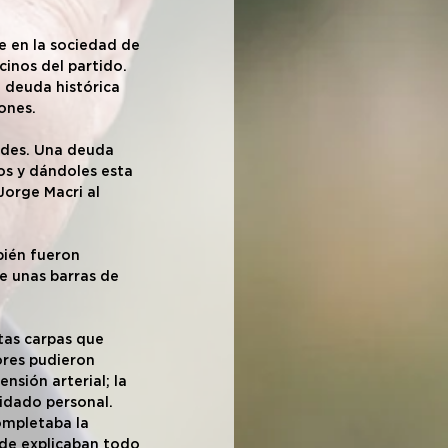
e en la sociedad de 
inos del partido. 
a deuda histórica 
ones.
edes. Una deuda 
s y dándoles esta 
Jorge Macri al 
bién fueron 
e unas barras de 
ntas carpas que 
ores pudieron 
nsión arterial; la 
idado personal. 
ompletaba la 
de explicaban todo 