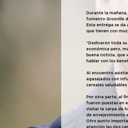
Durante la mañana, 
fomento Grosville d
Esta entrega se da a
que tienen con much
“Dedicaron toda su 
económica pero, má
buena noticia, que 
hablar con los benef
Al encuentro asisti
agasajados con infu
cereales saludables
Por otra parte, al f
fueron puestas en el
visitar la carpa de h
de envejecimiento e
Otro punto importan
atención las dos c