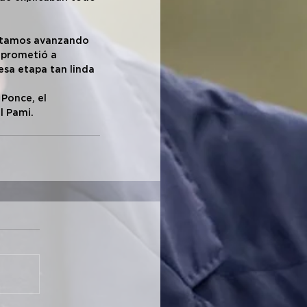
“Estamos avanzando 
mprometió a 
esa etapa tan linda 
Ponce, el 
l Pami.